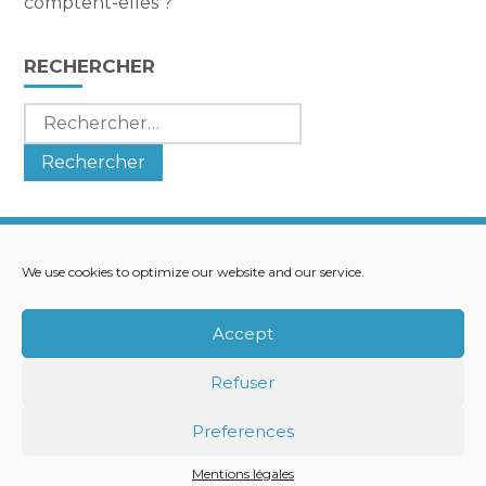
comptent-elles ?
RECHERCHER
Rechercher :
We use cookies to optimize our website and our service.
Footer
LE CABINET
NOS SERVICES
Principale
NOS SOLUTIONS
ACTUALITÉS
Accept
RECRUTEMENT
CONTACT
Refuser
Footer
PLAN DU SITE
MENTIONS LÉGALES
Preferences
CONCEPTION ET RÉALISATION
CLASSE 7
Mentions légales