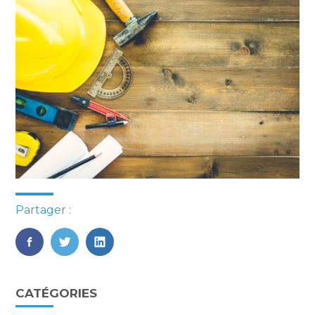
Partager :
FaceBook
Twitter
LinkedIn
Blog
CATÉGORIES
sidebar