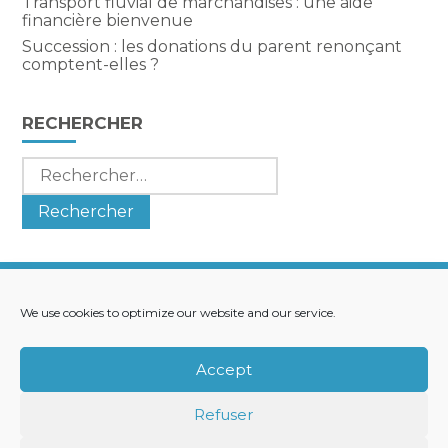
Transport fluvial de marchandises : une aide
financière bienvenue
Succession : les donations du parent renonçant
comptent-elles ?
RECHERCHER
Rechercher :
We use cookies to optimize our website and our service.
Footer
LE CABINET
NOS SERVICES
Principale
NOS SOLUTIONS
ACTUALITÉS
Accept
RECRUTEMENT
CONTACT
Refuser