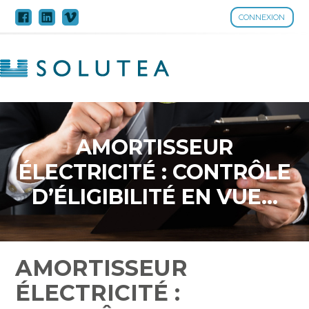
CONNEXION
Aller
au
contenu
AMORTISSEUR
ÉLECTRICITÉ : CONTRÔLE
D’ÉLIGIBILITÉ EN VUE…
AMORTISSEUR
ÉLECTRICITÉ :