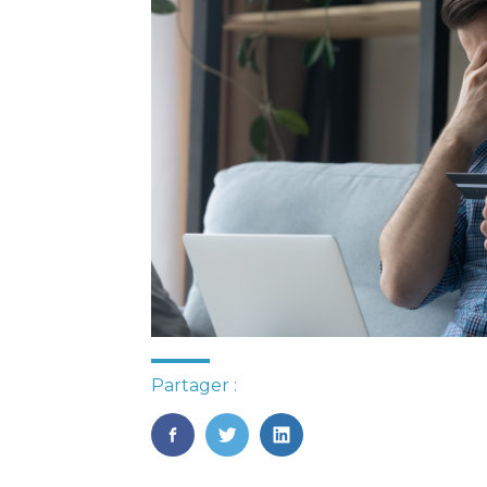
Partager :
FaceBook
Twitter
LinkedIn