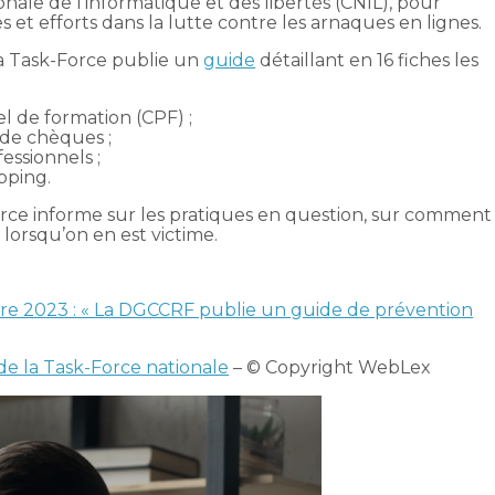
nale de l’informatique et des libertés (CNIL), pour
 efforts dans la lutte contre les arnaques en lignes.
la Task-Force publie un
guide
détaillant en 16 fiches les
 de formation (CPF) ;
 de chèques ;
essionnels ;
pping.
orce informe sur les pratiques en question, sur comment
r lorsqu’on en est victime.
re 2023 : « La DGCCRF publie un guide de prévention
de la Task-Force nationale
– © Copyright WebLex