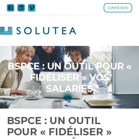
CONNEXION
Aller
au
contenu
BSPCE : UN OUTIL POUR «
FIDÉLISER » VOS
SALARIÉS
BSPCE : UN OUTIL
POUR « FIDÉLISER »