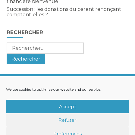
financière bienvenue
Succession : les donations du parent renonçant
comptent-elles ?
RECHERCHER
Rechercher :
We use cookies to optimize our website and our service.
Footer
LE CABINET
NOS SERVICES
Principale
NOS SOLUTIONS
ACTUALITÉS
Accept
RECRUTEMENT
CONTACT
Refuser
Footer
PLAN DU SITE
MENTIONS LÉGALES
Preferences