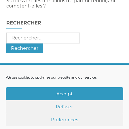
Succession : les donations du parent renonçant
comptent-elles ?
RECHERCHER
Rechercher :
We use cookies to optimize our website and our service.
Footer
LE CABINET
NOS SERVICES
Principale
NOS SOLUTIONS
ACTUALITÉS
Accept
RECRUTEMENT
CONTACT
Refuser
Footer
PLAN DU SITE
MENTIONS LÉGALES
Preferences