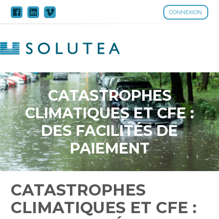
CONNEXION
Aller
au
contenu
CATASTROPHES
CLIMATIQUES ET CFE :
DES FACILITÉS DE
PAIEMENT
CATASTROPHES
CLIMATIQUES ET CFE :