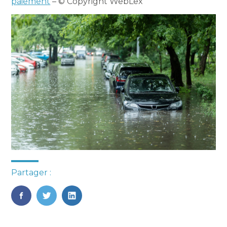
paiement
– © Copyright WebLex
Partager :
FaceBook
Twitter
LinkedIn