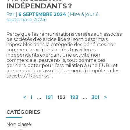
INDÉPENDANTS ?
Par
|
6 SEPTEMBRE 2024
( Mise à jour 6
septembre 2024)
Parce que les rémunérations versées aux associés
de sociétés d’exercice libéral sont désormais
imposables dans la catégorie des bénéfices non
commerciaux, à l’instar des travailleurs
indépendants exerçant une activité non
commerciale, peuvent-ils, tout comme ces
derniers, opter pour l’assimilation à une EURL et
donc pour leur assujettissement à l’impôt sur les
sociétés ? Réponse…
Navigation
<
1
…
191
192
193
…
301
>
actualités
Blog
CATÉGORIES
sidebar
Non classé