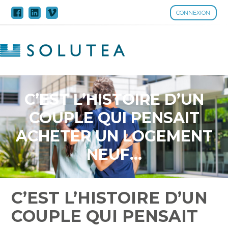
CONNEXION
Aller
au
contenu
C’EST L’HISTOIRE D’UN
COUPLE QUI PENSAIT
ACHETER UN LOGEMENT
NEUF…
C’EST L’HISTOIRE D’UN
COUPLE QUI PENSAIT