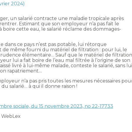
évrier 2024)
nger, un salarié contracte une maladie tropicale après
à rentrer. Estimant que son employeur n’a pas fait le
 à boire cette eau, le salarié réclame des dommages-
lle dans ce pays n’est pas potable, lui rétorque
t de même fourni du matériel de filtration : pour lui, le
prudence élémentaire… Sauf que le matériel de filtratio
ur lui a fait boire de l’eau mal filtrée à l’origine de son
aissé livré à lui-même malade, conteste le salarié, sans lu
 son rapatriement…
ployeur n’a pas pris toutes les mesures nécessaires pou
du salarié… à qui il donne raison !
hambre sociale, du 15 novembre 2023, no 22-17733
t WebLex