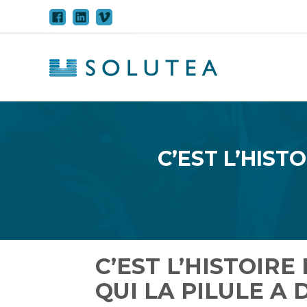
Aller
au
contenu
C’EST L’HIST
C’EST L’HISTOIR
QUI LA PILULE A