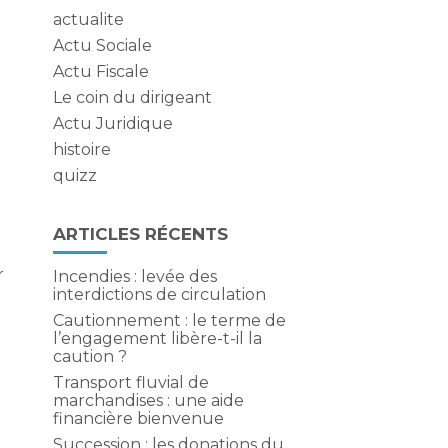
actualite
Actu Sociale
Actu Fiscale
Le coin du dirigeant
Actu Juridique
histoire
quizz
n
i
ARTICLES RÉCENTS
r
Incendies : levée des
interdictions de circulation
Cautionnement : le terme de
l’engagement libère-t-il la
caution ?
Transport fluvial de
marchandises : une aide
financière bienvenue
Succession : les donations du