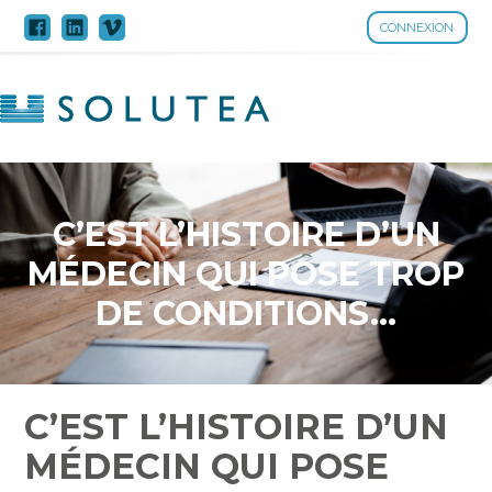
CONNEXION
Aller
au
contenu
C’EST L’HISTOIRE D’UN
MÉDECIN QUI POSE TROP
DE CONDITIONS…
C’EST L’HISTOIRE D’UN
MÉDECIN QUI POSE