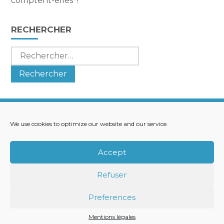
comptent-elles ?
RECHERCHER
Rechercher :
We use cookies to optimize our website and our service.
Footer
LE CABINET
NOS SERVICES
Principale
NOS SOLUTIONS
ACTUALITÉS
Accept
RECRUTEMENT
CONTACT
Refuser
Footer
PLAN DU SITE
MENTIONS LÉGALES
Preferences
CONCEPTION ET RÉALISATION
CLASSE 7
Mentions légales