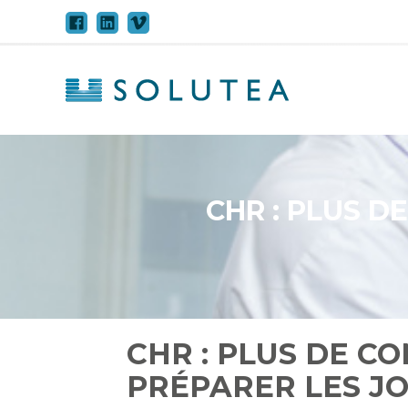
Aller
au
contenu
CHR : PLUS D
CHR : PLUS DE C
PRÉPARER LES JO 