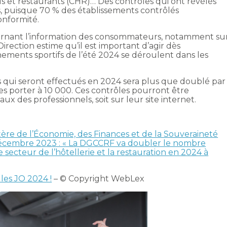
els et restaurants (CHR)… Des contrôles qui ont révélés
, puisque 70 % des établissements contrôlés
onformité.
ernant l’information des consommateurs, notamment su
 Direction estime qu’il est important d’agir dès
ements sportifs de l’été 2024 se déroulent dans les
 qui seront effectués en 2024 sera plus que doublé par
les porter à 10 000. Ces contrôles pourront être
ux des professionnels, soit sur leur site internet.
re de l’Économie, des Finances et de la Souveraineté
décembre 2023 : « La DGCCRF va doubler le nombre
 secteur de l’hôtellerie et la restauration en 2024 à
les JO 2024 !
– © Copyright WebLex