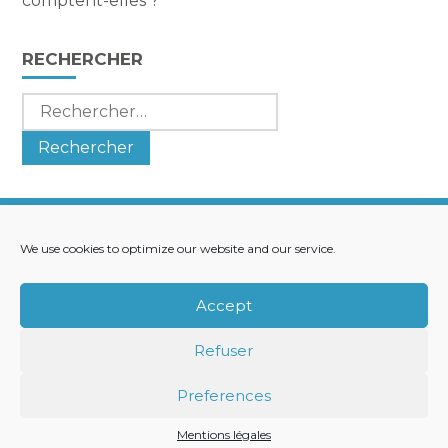
comptent-elles ?
RECHERCHER
Rechercher :
We use cookies to optimize our website and our service.
Footer
LE CABINET
NOS SERVICES
Principale
NOS SOLUTIONS
ACTUALITÉS
Accept
RECRUTEMENT
CONTACT
Refuser
Footer
PLAN DU SITE
MENTIONS LÉGALES
Preferences
CONCEPTION ET RÉALISATION
CLASSE 7
Mentions légales