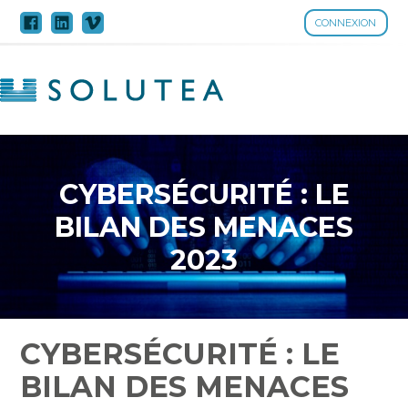
CONNEXION
Aller
au
contenu
CYBERSÉCURITÉ : LE
BILAN DES MENACES
2023
CYBERSÉCURITÉ : LE
BILAN DES MENACES