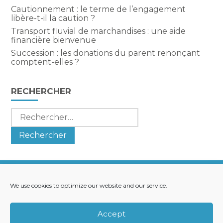
Cautionnement : le terme de l’engagement
libère-t-il la caution ?
Transport fluvial de marchandises : une aide
financière bienvenue
Succession : les donations du parent renonçant
comptent-elles ?
RECHERCHER
Rechercher :
We use cookies to optimize our website and our service.
Footer
LE CABINET
NOS SERVICES
Principale
NOS SOLUTIONS
ACTUALITÉS
Accept