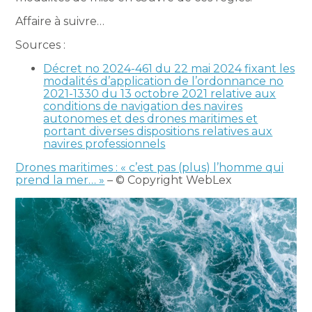
Affaire à suivre…
Sources :
Décret no 2024-461 du 22 mai 2024 fixant les
modalités d’application de l’ordonnance no
2021-1330 du 13 octobre 2021 relative aux
conditions de navigation des navires
autonomes et des drones maritimes et
portant diverses dispositions relatives aux
navires professionnels
Drones maritimes : « c’est pas (plus) l’homme qui
prend la mer… »
– © Copyright WebLex