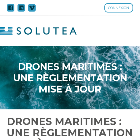
CONNEXION
Aller
au
contenu
DRONES MARITIMES :
UNE RÈGLEMENTATION
MISE À JOUR
DRONES MARITIMES :
UNE RÈGLEMENTATION