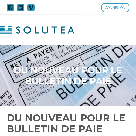
CONNEXION
Aller
au
contenu
DU NOUVEAU POUR LE
BULLETIN DE PAIE
DU NOUVEAU POUR LE
BULLETIN DE PAIE