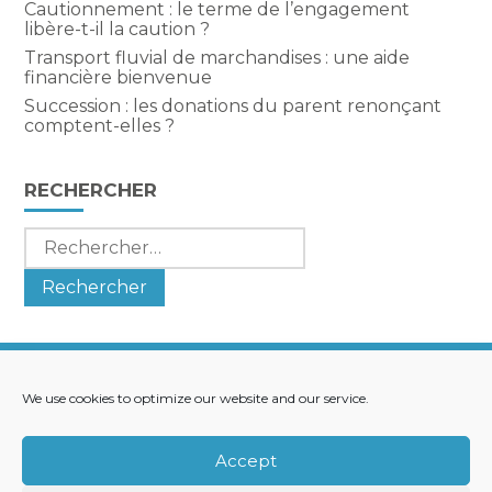
Cautionnement : le terme de l’engagement
libère-t-il la caution ?
Transport fluvial de marchandises : une aide
financière bienvenue
Succession : les donations du parent renonçant
comptent-elles ?
RECHERCHER
Rechercher :
We use cookies to optimize our website and our service.
Footer
LE CABINET
NOS SERVICES
Principale
NOS SOLUTIONS
ACTUALITÉS
Accept
RECRUTEMENT
CONTACT