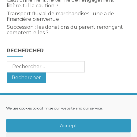
Cautionnement : le terme de l’engagement
libère-t-il la caution ?
Transport fluvial de marchandises : une aide
financière bienvenue
Succession : les donations du parent renonçant
comptent-elles ?
RECHERCHER
Rechercher :
We use cookies to optimize our website and our service.
Footer
LE CABINET
NOS SERVICES
Principale
NOS SOLUTIONS
ACTUALITÉS
Accept
RECRUTEMENT
CONTACT