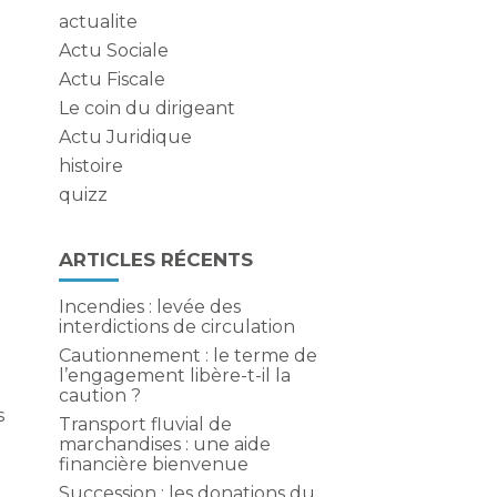
actualite
Actu Sociale
Actu Fiscale
Le coin du dirigeant
Actu Juridique
histoire
quizz
ARTICLES RÉCENTS
Incendies : levée des
interdictions de circulation
Cautionnement : le terme de
l’engagement libère-t-il la
caution ?
s
Transport fluvial de
marchandises : une aide
financière bienvenue
Succession : les donations du