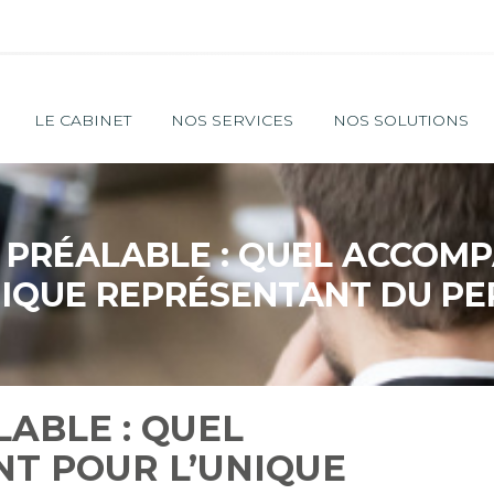
Principal
LE CABINET
NOS SERVICES
NOS SOLUTIONS
 PRÉALABLE : QUEL ACCO
NIQUE REPRÉSENTANT DU PE
ABLE : QUEL
T POUR L’UNIQUE