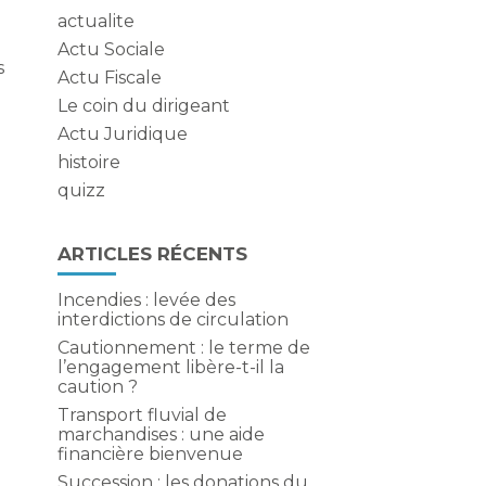
actualite
Actu Sociale
s
Actu Fiscale
Le coin du dirigeant
Actu Juridique
histoire
quizz
ARTICLES RÉCENTS
Incendies : levée des
interdictions de circulation
Cautionnement : le terme de
l’engagement libère-t-il la
caution ?
Transport fluvial de
marchandises : une aide
financière bienvenue
Succession : les donations du