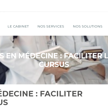
Principal
LE CABINET
NOS SERVICES
NOS SOLUTIONS
 EN MÉDECINE : FACILITER 
CURSUS
DECINE : FACILITER
US