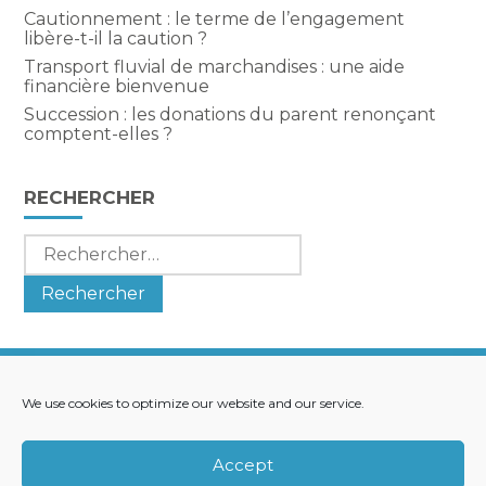
Cautionnement : le terme de l’engagement
libère-t-il la caution ?
Transport fluvial de marchandises : une aide
financière bienvenue
Succession : les donations du parent renonçant
comptent-elles ?
RECHERCHER
Rechercher :
We use cookies to optimize our website and our service.
Footer
LE CABINET
NOS SERVICES
Principale
NOS SOLUTIONS
ACTUALITÉS
Accept