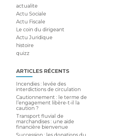
actualite
Actu Sociale
Actu Fiscale
Le coin du dirigeant
Actu Juridique
histoire
e
quizz
ARTICLES RÉCENTS
Incendies : levée des
interdictions de circulation
Cautionnement : le terme de
l’engagement libère-t-il la
caution ?
Transport fluvial de
marchandises : une aide
l
financière bienvenue
Succession : les donations du