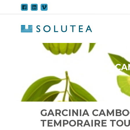
Aller
au
contenu
GARCINIA CA
GARCINIA CAMBOG
TEMPORAIRE TOU