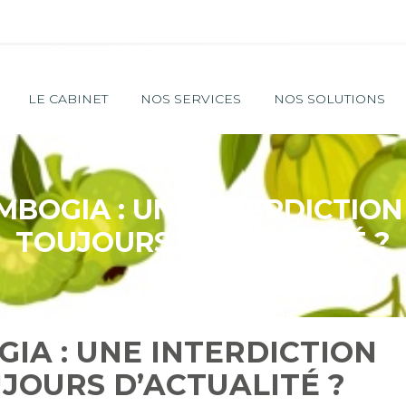
Principal
LE CABINET
NOS SERVICES
NOS SOLUTIONS
MBOGIA : UNE INTERDICTIO
TOUJOURS D’ACTUALITÉ ?
IA : UNE INTERDICTION
JOURS D’ACTUALITÉ ?