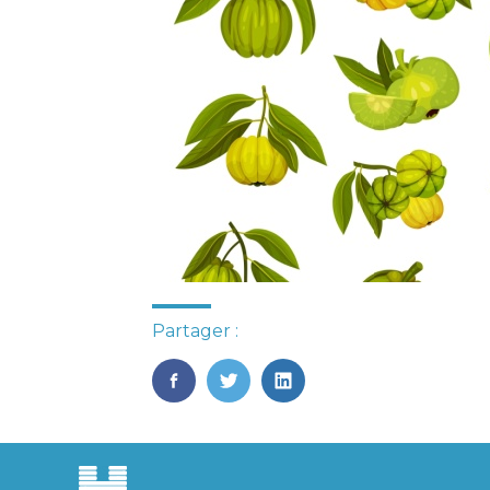
Partager :
FaceBook
Twitter
LinkedIn