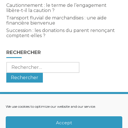
Cautionnement : le terme de l’engagement
libère-t-il la caution ?
Transport fluvial de marchandises : une aide
financière bienvenue
Succession : les donations du parent renonçant
comptent-elles ?
RECHERCHER
Rechercher :
We use cookies to optimize our website and our service.
Footer
LE CABINET
NOS SERVICES
Principale
NOS SOLUTIONS
ACTUALITÉS
Accept