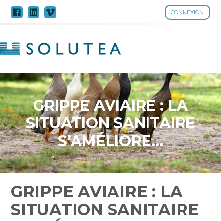
CONNEXION
Aller
au
contenu
GRIPPE AVIAIRE : LA
SITUATION SANITAIRE
S’AMÉLIORE…
GRIPPE AVIAIRE : LA
SITUATION SANITAIRE