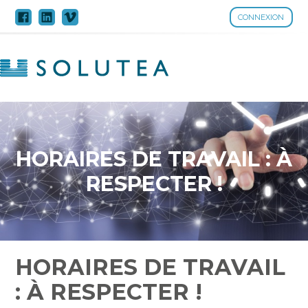
CONNEXION
Aller
au
contenu
HORAIRES DE TRAVAIL : À
RESPECTER !
HORAIRES DE TRAVAIL
: À RESPECTER !