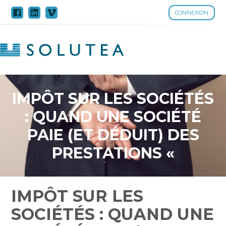
CONNEXION
Aller
au
contenu
IMPÔT SUR LES SOCIÉTÉS
: QUAND UNE SOCIÉTÉ
PAIE (ET DÉDUIT) DES
PRESTATIONS «
FANTÔMES »…
IMPÔT SUR LES
SOCIÉTÉS : QUAND UNE