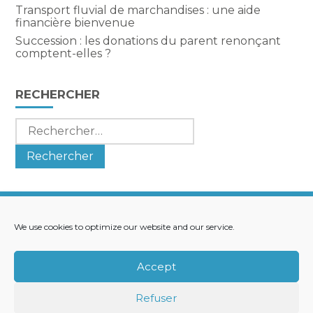
Transport fluvial de marchandises : une aide
financière bienvenue
Succession : les donations du parent renonçant
comptent-elles ?
RECHERCHER
Rechercher :
We use cookies to optimize our website and our service.
Footer
LE CABINET
NOS SERVICES
Principale
NOS SOLUTIONS
ACTUALITÉS
Accept
RECRUTEMENT
CONTACT
Refuser