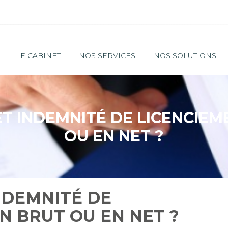
Principal
LE CABINET
NOS SERVICES
NOS SOLUTIONS
ET INDEMNITÉ DE LICENCIEME
OU EN NET ?
NDEMNITÉ DE
EN BRUT OU EN NET ?