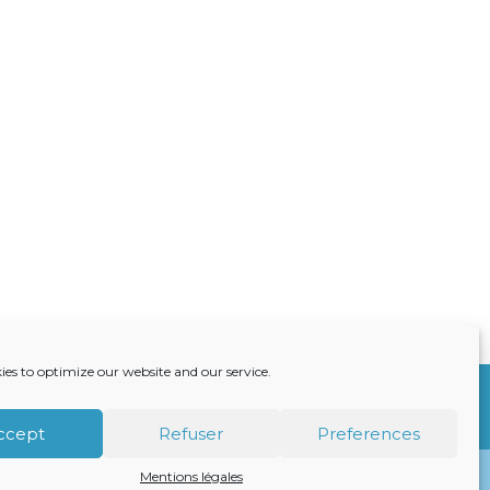
ies to optimize our website and our service.
S
ACTUALITÉS
RECRUTEMENT
CONTACT
ccept
Refuser
Preferences
Mentions légales