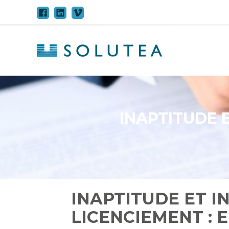
Aller
au
contenu
INAPTITUDE 
INAPTITUDE ET I
LICENCIEMENT : 