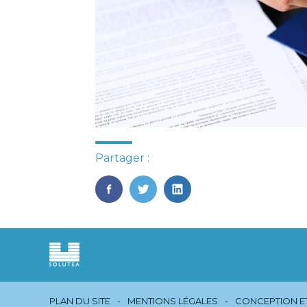
Partager :
FaceBook
Twitter
LinkedIn
Footer
PLAN DU SITE
MENTIONS LÉGALES
CONCEPTION ET