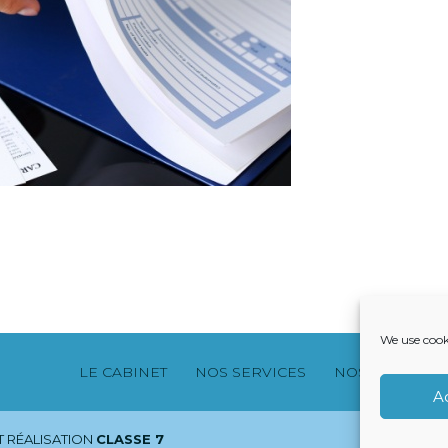
We use cook
Footer
LE CABINET
NOS SERVICES
NOS SOLUTION
Principale
A
 RÉALISATION
CLASSE 7