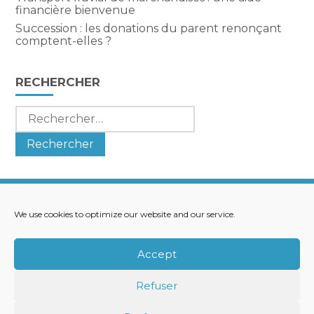
financière bienvenue
Succession : les donations du parent renonçant
comptent-elles ?
RECHERCHER
Rechercher :
We use cookies to optimize our website and our service.
Footer
LE CABINET
NOS SERVICES
Principale
NOS SOLUTIONS
ACTUALITÉS
Accept
RECRUTEMENT
CONTACT
Refuser