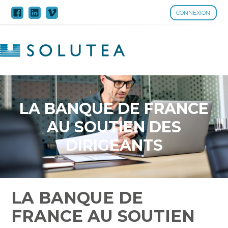
CONNEXION
Aller
au
contenu
LA BANQUE DE FRANCE
AU SOUTIEN DES
DIRIGEANTS
LA BANQUE DE
FRANCE AU SOUTIEN