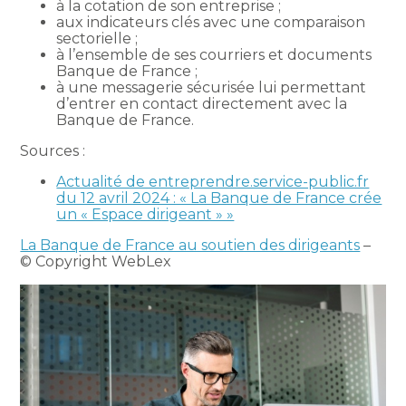
à la cotation de son entreprise ;
aux indicateurs clés avec une comparaison
sectorielle ;
à l’ensemble de ses courriers et documents
Banque de France ;
à une messagerie sécurisée lui permettant
d’entrer en contact directement avec la
Banque de France.
Sources :
Actualité de entreprendre.service-public.fr
du 12 avril 2024 : « La Banque de France crée
un « Espace dirigeant » »
La Banque de France au soutien des dirigeants
–
© Copyright WebLex