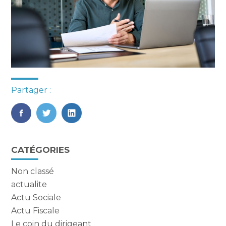
Partager :
FaceBook
Twitter
LinkedIn
Blog
CATÉGORIES
sidebar
Non classé
actualite
Actu Sociale
Actu Fiscale
Le coin du dirigeant