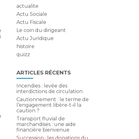
actualite
Actu Sociale
Actu Fiscale
Le coin du dirigeant
e
s
Actu Juridique
histoire
quizz
ARTICLES RÉCENTS
Incendies : levée des
interdictions de circulation
Cautionnement : le terme de
l’engagement libère-t-il la
caution ?
e
Transport fluvial de
marchandises : une aide
financière bienvenue
Succession : les donations du