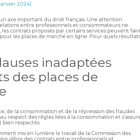
 janvier 2024)
n axe important du droit français. Une attention
s relations entre professionnels et consommateurs ne
, les contrats proposés par certains services peuvent fair
as pour les places de marché en ligne. Pour quels résultat
clauses inadaptées
ts des places de
e
ce, de la consommation et de la répression des fraudes
 au respect des règles liées à la consommation et s’assur
 bien respectés.
emment mis en lumière le travail de la Commission des
l’équilibre des contrats entre professionnels et