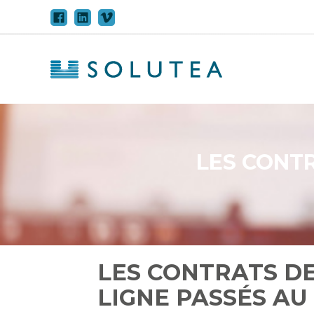
Aller
au
contenu
LES CONTR
LES CONTRATS D
LIGNE PASSÉS AU