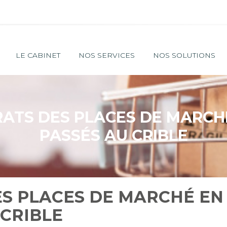
Principal
LE CABINET
NOS SERVICES
NOS SOLUTIONS
ATS DES PLACES DE MARCHÉ
PASSÉS AU CRIBLE
ES PLACES DE MARCHÉ EN
 CRIBLE