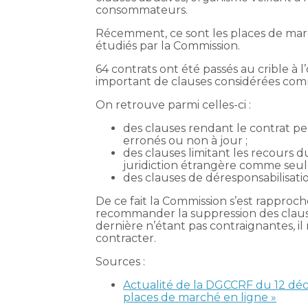
consommateurs.
Récemment, ce sont les places de marc
étudiés par la Commission.
64 contrats ont été passés au crible à l
important de clauses considérées com
On retrouve parmi celles-ci :
des clauses rendant le contrat 
erronés ou non à jour ;
des clauses limitant les recour
juridiction étrangère comme seule
des clauses de déresponsabilisati
De ce fait la Commission s’est rapproc
recommander la suppression des claus
dernière n’étant pas contraignantes, i
contracter.
Sources :
Actualité de la DGCCRF du 12 déc
places de marché en ligne »