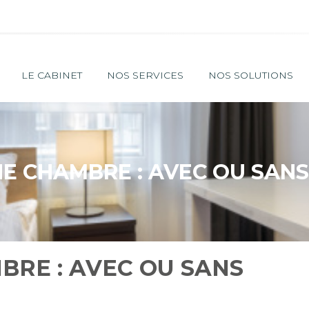
Principal
LE CABINET
NOS SERVICES
NOS SOLUTIONS
E CHAMBRE : AVEC OU SANS
BRE : AVEC OU SANS