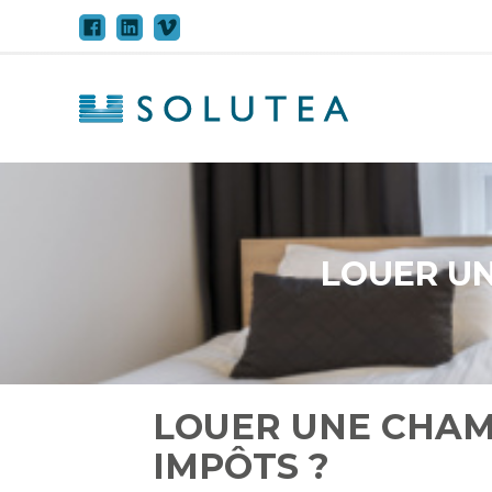
Aller
au
contenu
LOUER UN
LOUER UNE CHAM
IMPÔTS ?