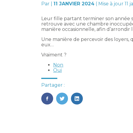
Par
|
11 JANVIER 2024
( Mise à jour 11 
Leur fille partant terminer son année s
retrouve avec une chambre inoccupée 
manière occasionnelle, afin d’arrondir
Une manière de percevoir des loyers, q
eux…
Vraiment ?
Non
Oui
Partager :
FaceBook
Twitter
LinkedIn