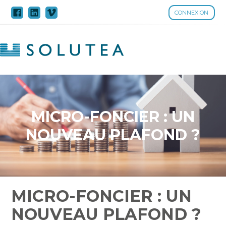
CONNEXION
Aller
au
contenu
MICRO-FONCIER : UN
NOUVEAU PLAFOND ?
MICRO-FONCIER : UN
NOUVEAU PLAFOND ?