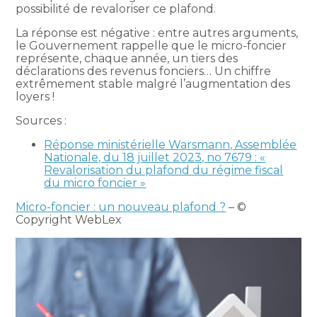
possibilité de revaloriser ce plafond.
La réponse est négative : entre autres arguments,
le Gouvernement rappelle que le micro-foncier
représente, chaque année, un tiers des
déclarations des revenus fonciers… Un chiffre
extrêmement stable malgré l’augmentation des
loyers !
Sources :
Réponse ministérielle Warsmann, Assemblée
Nationale, du 18 juillet 2023, no 7679 : «
Revalorisation du plafond du régime fiscal
du micro foncier »
Micro-foncier : un nouveau plafond ?
– ©
Copyright WebLex