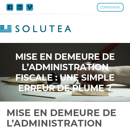
CONNEXION
Aller
au
contenu
MISE EN DEMEURE DE
L’ADMINISTRATION
FISCALE : UNE SIMPLE
ERREUR DE PLUME ?
MISE EN DEMEURE DE
L’ADMINISTRATION