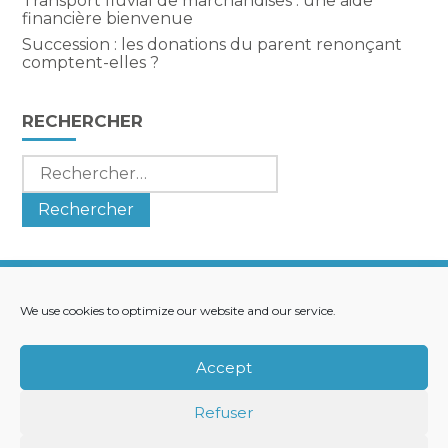
Transport fluvial de marchandises : une aide
financière bienvenue
Succession : les donations du parent renonçant
comptent-elles ?
RECHERCHER
Rechercher :
We use cookies to optimize our website and our service.
Footer
LE CABINET
NOS SERVICES
Principale
NOS SOLUTIONS
ACTUALITÉS
Accept
RECRUTEMENT
CONTACT
Refuser