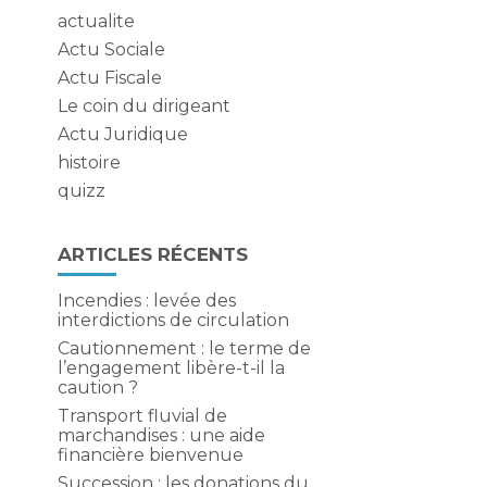
actualite
Actu Sociale
Actu Fiscale
Le coin du dirigeant
Actu Juridique
à
histoire
quizz
ARTICLES RÉCENTS
Incendies : levée des
interdictions de circulation
Cautionnement : le terme de
l’engagement libère-t-il la
caution ?
Transport fluvial de
marchandises : une aide
financière bienvenue
Succession : les donations du