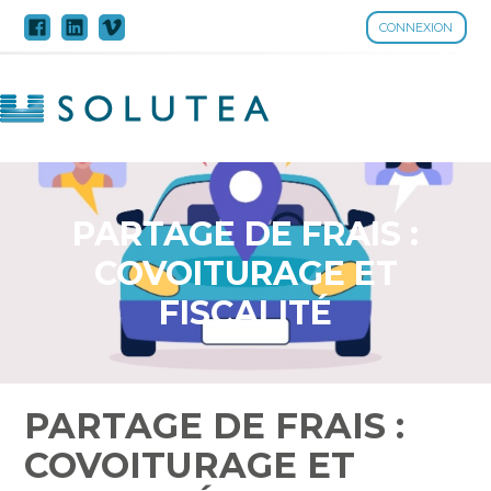
CONNEXION
Aller
au
contenu
PARTAGE DE FRAIS :
COVOITURAGE ET
FISCALITÉ
PARTAGE DE FRAIS :
COVOITURAGE ET