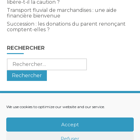
libère-t-il la caution ?
Transport fluvial de marchandises : une aide
financière bienvenue
Succession : les donations du parent renonçant
comptent-elles ?
RECHERCHER
Rechercher :
We use cookies to optimize our website and our service.
Footer
LE CABINET
NOS SERVICES
Principale
NOS SOLUTIONS
ACTUALITÉS
Accept
RECRUTEMENT
CONTACT
Refuser