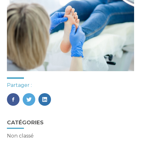
Partager :
FaceBook
Twitter
LinkedIn
Blog
CATÉGORIES
sidebar
Non classé