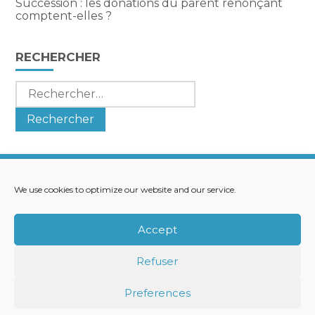
Succession : les donations du parent renonçant
comptent-elles ?
RECHERCHER
Rechercher :
We use cookies to optimize our website and our service.
Footer
LE CABINET
NOS SERVICES
Principale
NOS SOLUTIONS
ACTUALITÉS
Accept
RECRUTEMENT
CONTACT
Refuser
Footer
PLAN DU SITE
MENTIONS LÉGALES
Preferences