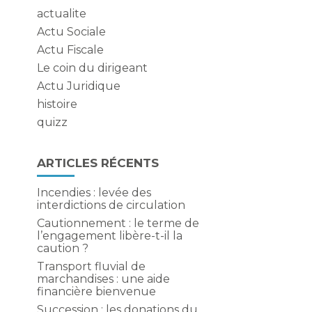
actualite
Actu Sociale
Actu Fiscale
Le coin du dirigeant
Actu Juridique
histoire
quizz
ARTICLES RÉCENTS
Incendies : levée des
interdictions de circulation
e
Cautionnement : le terme de
l’engagement libère-t-il la
caution ?
Transport fluvial de
marchandises : une aide
financière bienvenue
Succession : les donations du