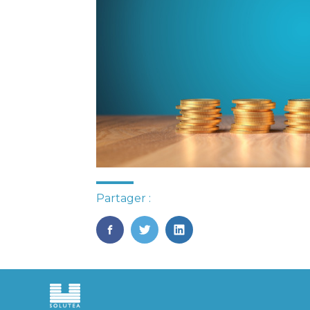
Partager :
FaceBook
Twitter
LinkedIn