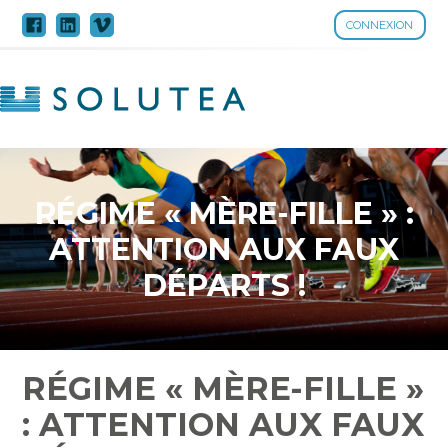
CONNEXION
Aller
au
contenu
RÉGIME « MÈRE-FILLE » :
ATTENTION AUX FAUX
DÉPARTS !
RÉGIME « MÈRE-FILLE »
: ATTENTION AUX FAUX