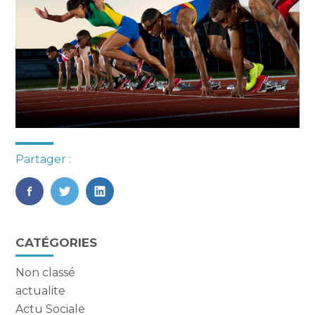
Partager :
FaceBook
Twitter
LinkedIn
Blog
CATÉGORIES
sidebar
Non classé
actualite
Actu Sociale