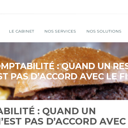
Principal
LE CABINET
NOS SERVICES
NOS SOLUTIONS
OMPTABILITÉ : QUAND UN R
ST PAS D’ACCORD AVEC LE F
BILITÉ : QUAND UN
’EST PAS D’ACCORD AVEC