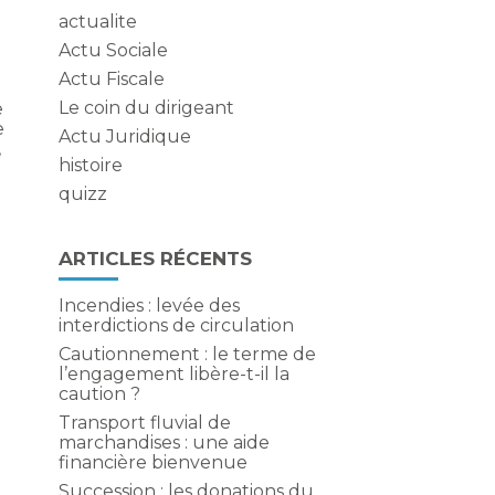
actualite
Actu Sociale
Actu Fiscale
Le coin du dirigeant
e
e
Actu Juridique
,
histoire
quizz
ARTICLES RÉCENTS
Incendies : levée des
interdictions de circulation
Cautionnement : le terme de
l’engagement libère-t-il la
caution ?
Transport fluvial de
marchandises : une aide
financière bienvenue
Succession : les donations du