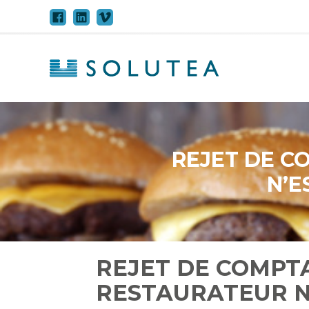
Aller
au
contenu
REJET DE C
N’E
REJET DE COMPTA
RESTAURATEUR N