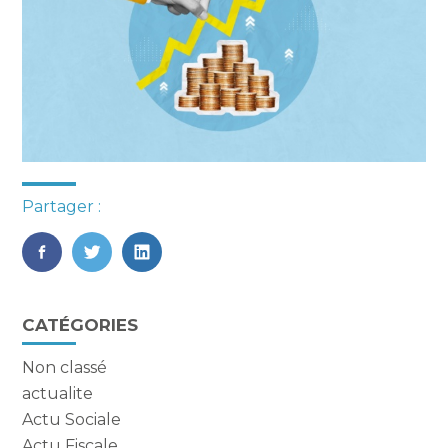
Partager :
FaceBook
Twitter
LinkedIn
Blog
CATÉGORIES
sidebar
Non classé
actualite
Actu Sociale
Actu Fiscale