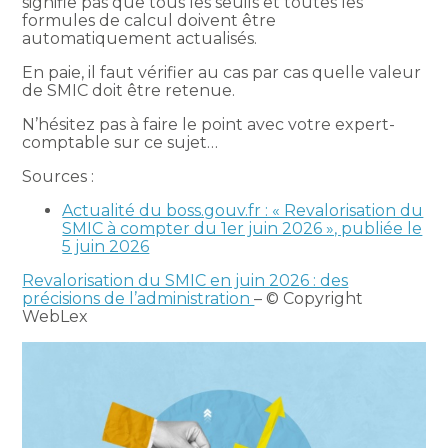
signifie pas que tous les seuils et toutes les
formules de calcul doivent être
automatiquement actualisés.
En paie, il faut vérifier au cas par cas quelle valeur
de SMIC doit être retenue.
N’hésitez pas à faire le point avec votre expert-
comptable sur ce sujet…
Sources :
Actualité du boss.gouv.fr : « Revalorisation du
SMIC à compter du 1er juin 2026 », publiée le
5 juin 2026
Revalorisation du SMIC en juin 2026 : des
précisions de l’administration
– © Copyright
WebLex