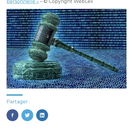
personnelle »
– © Copyright WebLex
Partager :
FaceBook
Twitter
LinkedIn