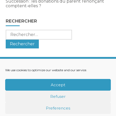
Succession : les donations du parent renonçant
comptent-elles ?
RECHERCHER
Rechercher :
We use cookies to optimize our website and our service.
Footer
LE CABINET
NOS SERVICES
Principale
NOS SOLUTIONS
ACTUALITÉS
Accept
RECRUTEMENT
CONTACT
Refuser
Footer
PLAN DU SITE
MENTIONS LÉGALES
Preferences