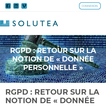
CONNEXION
Aller
au
contenu
RGPD : RETOUR SUR LA
NOTION DE « DONNÉE
PERSONNELLE »
RGPD : RETOUR SUR LA
NOTION DE « DONNÉE