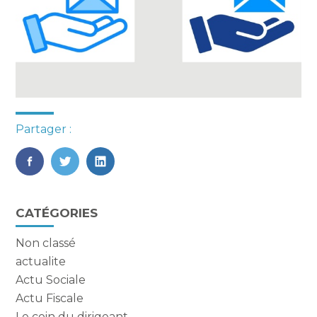
Partager :
FaceBook
Twitter
LinkedIn
Blog
CATÉGORIES
sidebar
Non classé
actualite
Actu Sociale
Actu Fiscale
Le coin du dirigeant