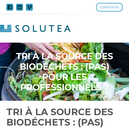
CONNEXION
Aller
au
contenu
TRI À LA SOURCE DES
BIODÉCHETS : (PAS)
POUR LES
PROFESSIONNELS ?
TRI À LA SOURCE DES
BIODÉCHETS : (PAS)