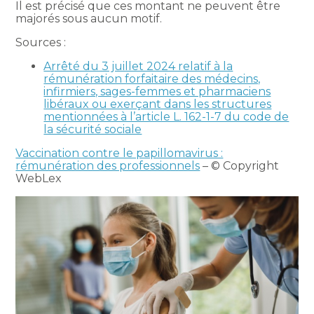
Il est précisé que ces montant ne peuvent être
majorés sous aucun motif.
Sources :
Arrêté du 3 juillet 2024 relatif à la
rémunération forfaitaire des médecins,
infirmiers, sages-femmes et pharmaciens
libéraux ou exerçant dans les structures
mentionnées à l’article L. 162-1-7 du code de
la sécurité sociale
Vaccination contre le papillomavirus :
rémunération des professionnels
– © Copyright
WebLex