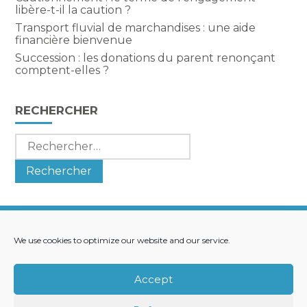
libère-t-il la caution ?
Transport fluvial de marchandises : une aide
financière bienvenue
Succession : les donations du parent renonçant
comptent-elles ?
RECHERCHER
Rechercher :
We use cookies to optimize our website and our service.
Footer
LE CABINET
NOS SERVICES
Principale
NOS SOLUTIONS
ACTUALITÉS
Accept
RECRUTEMENT
CONTACT