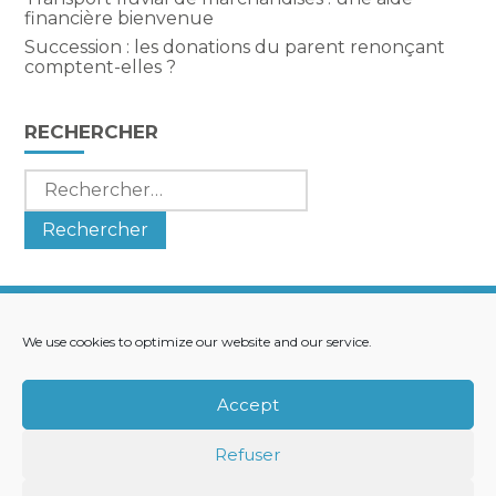
financière bienvenue
Succession : les donations du parent renonçant
comptent-elles ?
RECHERCHER
Rechercher :
We use cookies to optimize our website and our service.
Footer
LE CABINET
NOS SERVICES
Principale
NOS SOLUTIONS
ACTUALITÉS
Accept
RECRUTEMENT
CONTACT
Refuser